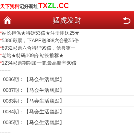
TX
ZL
.CC
天下资料
记好新址
猛虎发财
*
站长担保★特碼53倍★注册即送25元
*
5386彩票，下APP送888六合彩55倍
*
8932彩票六合特码99倍，信誉第一
*
老站★特码109倍 站长推荐★
*
1234彩票期期加一倍,最高赔率60倍
-------
0086期：【马会生活幽默】
0087期：【马会生活幽默】
0083期：【马会生活幽默】
0084期：【马会生活幽默】
0085期：【马会生活幽默】
-------